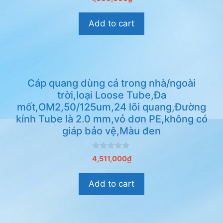
n
g
o
Add to cart
à
i
5
Cáp quang dùng cả trong nhà/ngoài
trời,loại Loose Tube,Đa
mốt,OM2,50/125um,24 lõi quang,Đường
kính Tube là 2.0 mm,vỏ dơn PE,không có
giáp bảo vệ,Màu đen
0
4,511,000
₫
n
g
o
Add to cart
à
i
5