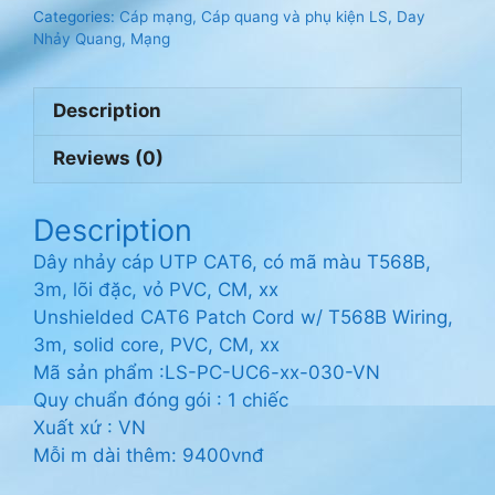
UTP
Categories:
Cáp mạng, Cáp quang và phụ kiện LS
,
Day
CAT6,
Nhảy Quang, Mạng
có
mã
Description
màu
T568B,
Reviews (0)
3m,
lõi
đặc,
Description
vỏ
Dây nhảy cáp UTP CAT6, có mã màu T568B,
PVC,
3m, lõi đặc, vỏ PVC, CM, xx
CM,
Unshielded CAT6 Patch Cord w/ T568B Wiring,
xx
3m, solid core, PVC, CM, xx
quantity
Mã sản phẩm :LS-PC-UC6-xx-030-VN
Quy chuẩn đóng gói : 1 chiếc
Xuất xứ : VN
Mỗi m dài thêm: 9400vnđ