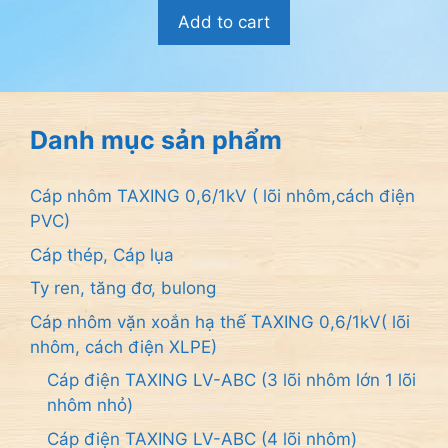
o
Add to cart
à
i
5
Danh mục sản phẩm
Cáp nhôm TAXING 0,6/1kV ( lõi nhôm,cách điện
PVC)
Cáp thép, Cáp lụa
Ty ren, tăng đơ, bulong
Cáp nhôm vặn xoắn hạ thế TAXING 0,6/1kV( lõi
nhôm, cách điện XLPE)
Cáp điện TAXING LV-ABC (3 lõi nhôm lớn 1 lõi
nhôm nhỏ)
Cáp điện TAXING LV-ABC (4 lõi nhôm)