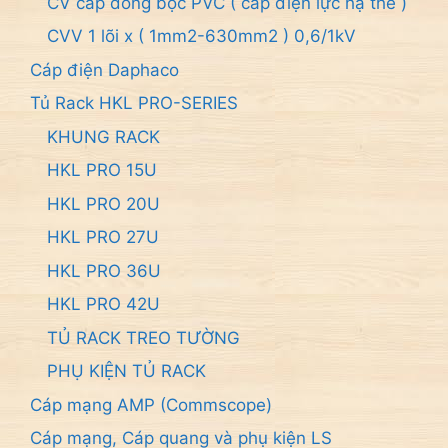
CV cáp đồng bọc PVC ( cáp điện lực hạ thế )
CVV 1 lõi x ( 1mm2-630mm2 ) 0,6/1kV
Cáp điện Daphaco
Tủ Rack HKL PRO-SERIES
KHUNG RACK
HKL PRO 15U
HKL PRO 20U
HKL PRO 27U
HKL PRO 36U
HKL PRO 42U
TỦ RACK TREO TƯỜNG
PHỤ KIỆN TỦ RACK
Cáp mạng AMP (Commscope)
Cáp mạng, Cáp quang và phụ kiện LS