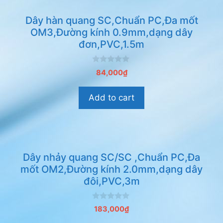
Dây hàn quang SC,Chuẩn PC,Đa mốt
OM3,Đường kính 0.9mm,dạng dây
đơn,PVC,1.5m
0
84,000
₫
n
g
o
Add to cart
à
i
5
Dây nhảy quang SC/SC ,Chuẩn PC,Đa
mốt OM2,Đường kính 2.0mm,dạng dây
đôi,PVC,3m
0
183,000
₫
n
g