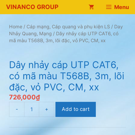
Chuyển
VINANCO GROUP
Menu
đến
nội
dung
Home
/
Cáp mạng, Cáp quang và phụ kiện LS
/
Day
Nhảy Quang, Mạng
/ Dây nhảy cáp UTP CAT6, có
mã màu T568B, 3m, lõi đặc, vỏ PVC, CM, xx
Dây nhảy cáp UTP CAT6,
có mã màu T568B, 3m, lõi
đặc, vỏ PVC, CM, xx
726,000
₫
-
+
Add to cart
Dây
nhảy
cáp