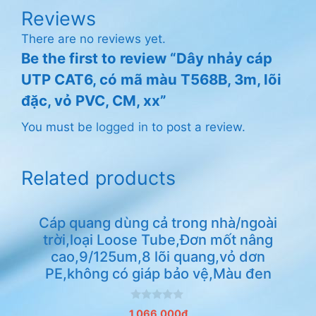
Reviews
There are no reviews yet.
Be the first to review “Dây nhảy cáp
UTP CAT6, có mã màu T568B, 3m, lõi
đặc, vỏ PVC, CM, xx”
You must be
logged in
to post a review.
Related products
Cáp quang dùng cả trong nhà/ngoài
trời,loại Loose Tube,Đơn mốt nâng
cao,9/125um,8 lõi quang,vỏ dơn
PE,không có giáp bảo vệ,Màu đen
0
1,066,000
₫