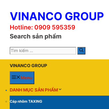
Chuyển
đến
VINANCO GROUP
nội
dung
Hotline: 0909 595359
Search sản phẩm
Tìm
kiếm
cho:
VINANCO GROUP
Menu
DANH MỤC SẢN PHẨM
Cáp nhôm TAXING