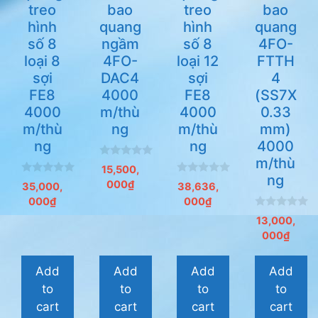
treo
bao
treo
bao
hình
quang
hình
quang
số 8
ngầm
số 8
4FO-
loại 8
4FO-
loại 12
FTTH
sợi
DAC4
sợi
4
FE8
4000
FE8
(SS7X
4000
m/thù
4000
0.33
m/thù
ng
m/thù
mm)
ng
ng
4000
m/thù
0
15,500,
n
ng
0
0
000
₫
g
35,000,
38,636,
n
n
o
000
₫
000
₫
g
g
à
o
o
i
0
13,000,
à
à
5
n
i
i
000
₫
g
5
5
o
à
i
Add
Add
Add
Add
5
to
to
to
to
cart
cart
cart
cart