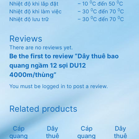
0
0
Nhiệt độ khi lắp đặt
– 10
C đến 50
C
0
0
Nhiệt độ khi làm việc
– 30
C đến 70
C
0
0
Nhiệt độ lưu trữ
– 30
C đến 70
C
Reviews
There are no reviews yet.
Be the first to review “Dây thuê bao
quang ngầm 12 sợi DU12
4000m/thùng”
You must be
logged in
to post a review.
Related products
Cáp
Dây
Cáp
Dây
quang
thuê
quang
thuê