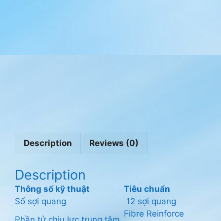
o
r
y
:
C
á
p
Q
u
a
n
g
Description
Reviews (0)
Description
Thông số kỹ thuật
Tiêu chuẩn
Số sợi quang
12 sợi quang
Fibre Reinforce
Phần tử chịu lực trung tâm