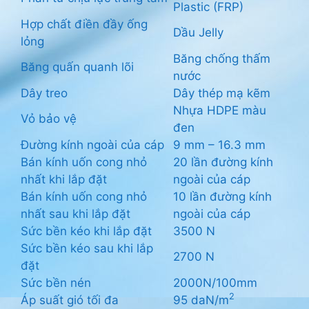
Plastic (FRP)
Hợp chất điền đầy ống
Dầu Jelly
lỏng
Băng chống thấm
Băng quấn quanh lõi
nước
Dây treo
Dây thép mạ kẽm
Nhựa HDPE màu
Vỏ bảo vệ
đen
Đường kính ngoài của cáp
9 mm – 16.3 mm
Bán kính uốn cong nhỏ
20 lần đường kính
nhất khi lắp đặt
ngoài của cáp
Bán kính uốn cong nhỏ
10 lần đường kính
nhất sau khi lắp đặt
ngoài của cáp
Sức bền kéo khi lắp đặt
3500 N
Sức bền kéo sau khi lắp
2700 N
đặt
Sức bền nén
2000N/100mm
2
Áp suất gió tối đa
95 daN/m