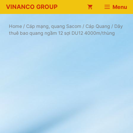
Chuyển
VINANCO GROUP
Menu
đến
nội
dung
Home
/
Cáp mạng, quang Sacom
/
Cáp Quang
/ Dây
thuê bao quang ngầm 12 sợi DU12 4000m/thùng
t