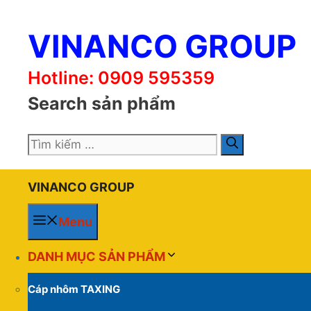
Chuyển
đến
VINANCO GROUP
nội
dung
Hotline: 0909 595359
Search sản phẩm
Tìm
kiếm
cho:
VINANCO GROUP
Menu
DANH MỤC SẢN PHẨM
Cáp nhôm TAXING