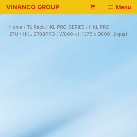
Chuyển
VINANCO GROUP
Menu
đến
nội
dung
Home
/
Tủ Rack HKL PRO-SERIES
/
HKL PRO
27U
/ HKL-2788PRO ( W800 x H1375 x D800) 2 quạt
-