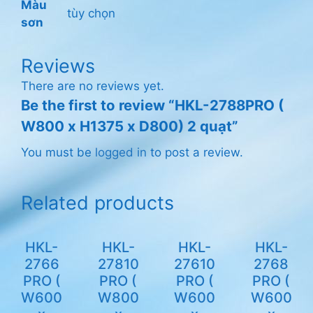
Màu
tùy chọn
sơn
Reviews
There are no reviews yet.
Be the first to review “HKL-2788PRO (
W800 x H1375 x D800) 2 quạt”
You must be
logged in
to post a review.
Related products
HKL-
HKL-
HKL-
HKL-
2766
27810
27610
2768
PRO (
PRO (
PRO (
PRO (
W600
W800
W600
W600