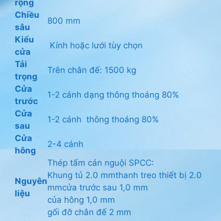
rộng
Chiều
800 mm
sâu
Kiểu
Kính hoặc lưới tùy chọn
cửa
Tải
Trên chân đế: 1500 kg
trọng
Cửa
1-2 cánh dạng thông thoáng 80%
trước
Cửa
1-2 cánh thông thoáng 80%
sau
Cửa
2-4 cánh
hông
Thép tấm cán nguội SPCC:
Khung tủ 2.0 mmthanh treo thiết bị 2.0
Nguyên
mmcửa trước sau 1,0 mm
liệu
của hông 1,0 mm
gối đỡ chân đế 2 mm