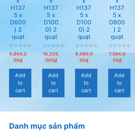
x
x
x
x
H137
H137
H137
H137
5 x
5 x
5 x
5 x
D600
D100
D100
D800
) 2
0) 2
0) 2
) 2
quạt
quạt
quạt
quạt
0
0
0
0
6,864,0
10,335,
8,060,0
7,384,0
n
n
n
n
00
₫
000
₫
00
₫
00
₫
g
g
g
g
o
o
o
o
à
à
à
à
i
i
i
i
Add
Add
Add
Add
5
5
5
5
to
to
to
to
cart
cart
cart
cart
Danh mục sản phẩm