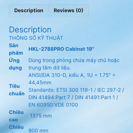
Description
Reviews (0)
Description
THÔNG SỐ KỸ THUẬT
Sản
HKL-2788PRO Cabinet 19”
phẩm
Ứng
Dùng trong phòng chứa máy chủ hoặc
dụng
trung tâm dữ liệu.
ANSI/EIA 310-D, kiểu A, 1U = 1.75″ =
44,45mm
Tiêu
Standards: ETSI 300 119-1 / IEC 297-2 /
chuẩn
DIN 41494:Part 7 / DIN 41491:Part 1 /
EN 60950:VDE 0100
Chiều
1375 mm
cao
Chiều
800 mm