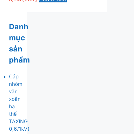
Danh
mục
sản
phẩm
Cáp
nhôm
vặn
xoắn
hạ
thế
TAXING
0,6/1kV(