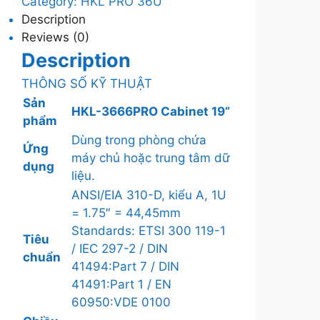
Category:
HKL PRO 36U
Description
Reviews (0)
Description
THÔNG SỐ KỸ THUẬT
Sản
HKL-3666PRO Cabinet 19”
phẩm
Dùng trong phòng chứa
Ứng
máy chủ hoặc trung tâm dữ
dụng
liệu.
ANSI/EIA 310-D, kiểu A, 1U
= 1.75″ = 44,45mm
Standards: ETSI 300 119-1
Tiêu
/ IEC 297-2 / DIN
chuẩn
41494:Part 7 / DIN
41491:Part 1 / EN
60950:VDE 0100