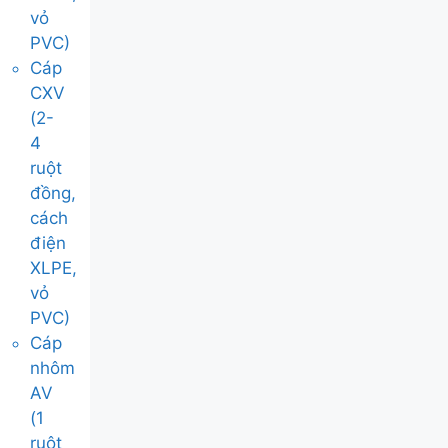
vỏ
PVC)
Cáp
CXV
(2-
4
ruột
đồng,
cách
điện
XLPE,
vỏ
PVC)
Cáp
nhôm
AV
(1
ruột