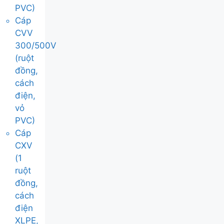
PVC)
Cáp
CVV
300/500V
(ruột
đồng,
cách
điện,
vỏ
PVC)
Cáp
CXV
(1
ruột
đồng,
cách
điện
XLPE,