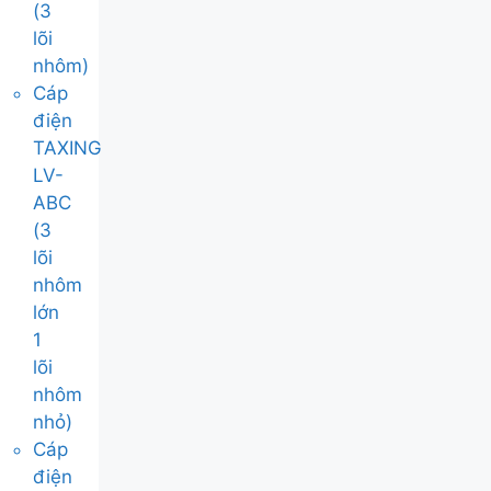
(3
lõi
nhôm)
Cáp
điện
TAXING
LV-
ABC
(3
lõi
nhôm
lớn
1
lõi
nhôm
nhỏ)
Cáp
điện