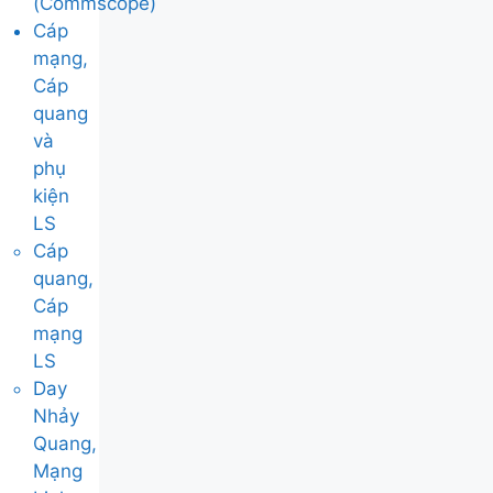
(Commscope)
Cáp
mạng,
Cáp
quang
và
phụ
kiện
LS
Cáp
quang,
Cáp
mạng
LS
Day
Nhảy
Quang,
Mạng