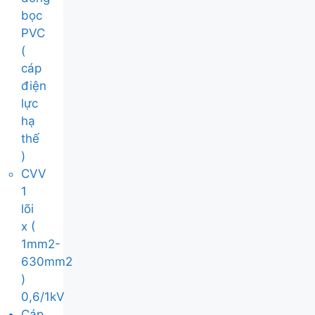
bọc
PVC
(
cáp
điện
lực
hạ
thế
)
CVV
1
lõi
x (
1mm2-
630mm2
)
0,6/1kV
Cáp