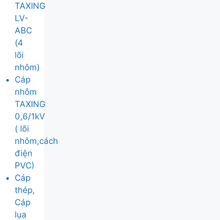
TAXING
LV-
ABC
(4
lõi
nhôm)
Cáp
nhôm
TAXING
0,6/1kV
( lõi
nhôm,cách
điện
PVC)
Cáp
thép,
Cáp
lụa