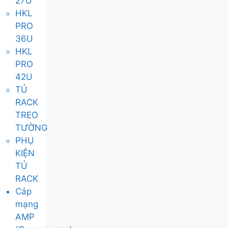
27U
HKL
PRO
36U
HKL
PRO
42U
TỦ
RACK
TREO
TƯỜNG
PHỤ
KIỆN
TỦ
RACK
Cáp
mạng
AMP