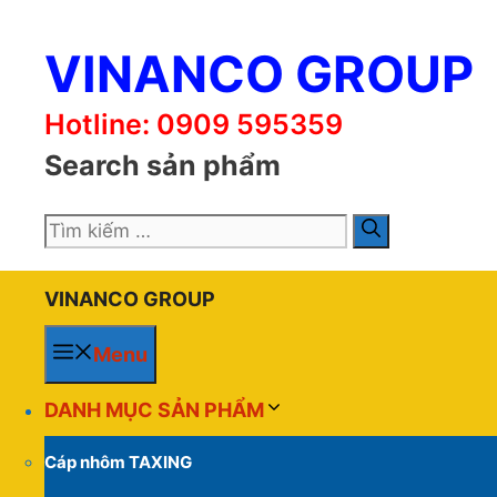
Chuyển
đến
VINANCO GROUP
nội
dung
Hotline: 0909 595359
Search sản phẩm
Tìm
kiếm
cho:
VINANCO GROUP
Menu
DANH MỤC SẢN PHẨM
Cáp nhôm TAXING