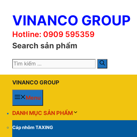
Chuyển
đến
VINANCO GROUP
nội
dung
Hotline: 0909 595359
Search sản phẩm
Tìm
kiếm
cho:
VINANCO GROUP
Menu
DANH MỤC SẢN PHẨM
Cáp nhôm TAXING