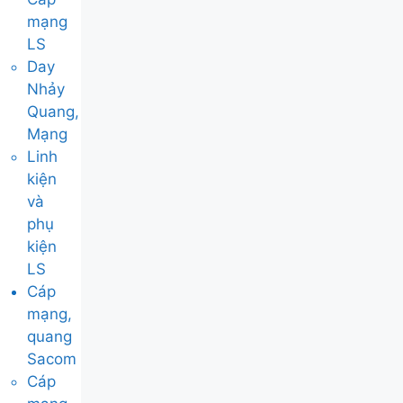
mạng
LS
Day
Nhảy
Quang,
Mạng
Linh
kiện
và
phụ
kiện
LS
Cáp
mạng,
quang
Sacom
Cáp