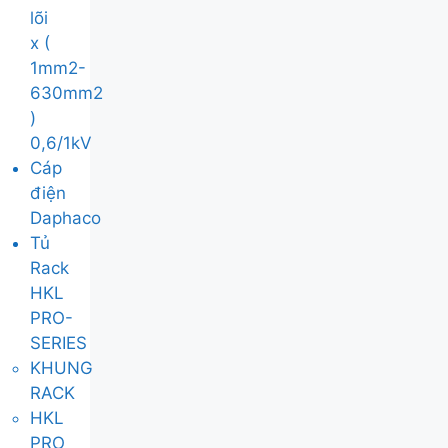
lõi
x (
1mm2-
630mm2
)
0,6/1kV
Cáp
điện
Daphaco
Tủ
Rack
HKL
PRO-
SERIES
KHUNG
RACK
HKL
PRO