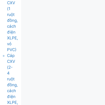
CXV
(1
ruột
đồng,
cách
điện
XLPE,
vỏ
PVC)
Cáp
CXV
(2-
4
ruột
đồng,
cách
điện
XLPE,