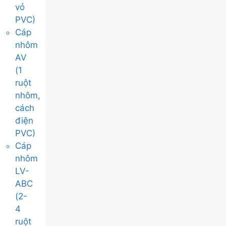
vỏ
PVC)
Cáp
nhôm
AV
(1
ruột
nhôm,
cách
điện
PVC)
Cáp
nhôm
LV-
ABC
(2-
4
ruột