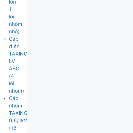
lớn
1
lõi
nhôm
nhỏ)
Cáp
điện
TAXING
LV-
ABC
(4
lõi
nhôm)
Cáp
nhôm
TAXING
0,6/1kV
( lõi