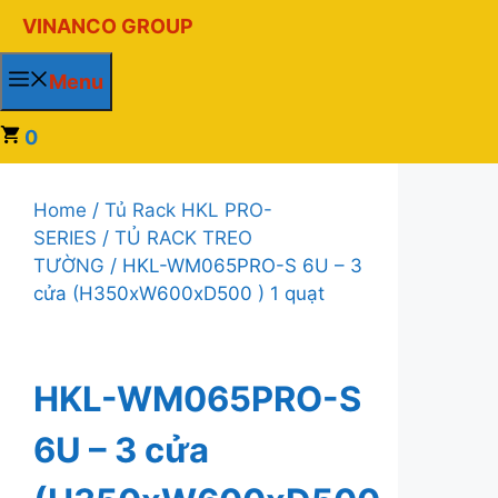
Chuyển
VINANCO GROUP
đến
nội
Menu
dung
0
Home
/
Tủ Rack HKL PRO-
SERIES
/
TỦ RACK TREO
TƯỜNG
/ HKL-WM065PRO-S 6U – 3
cửa (H350xW600xD500 ) 1 quạt
HKL-WM065PRO-S
6U – 3 cửa