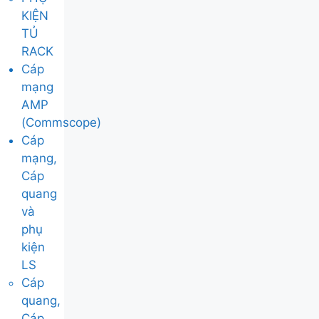
KIỆN
TỦ
RACK
Cáp
mạng
AMP
(Commscope)
Cáp
mạng,
Cáp
quang
và
phụ
kiện
LS
Cáp
quang,
Cáp