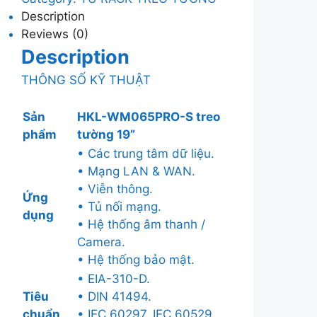
6U
Description
–
Reviews (0)
3
Description
cửa
(H350xW600xD500
THÔNG SỐ KỸ THUẬT
)
1
Sản
HKL-WM065PRO-S treo
quạt
phẩm
tường 19”
quantity
• Các trung tâm dữ liệu.
• Mạng LAN & WAN.
• Viễn thông.
Ứng
• Tủ nối mạng.
dụng
• Hệ thống âm thanh /
Camera.
• Hệ thống bảo mật.
• EIA-310-D.
Tiêu
• DIN 41494.
chuẩn
• IEC 60297, IEC 60529.