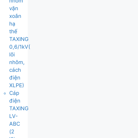
nhôm
vặn
xoắn
hạ
thế
TAXING
0,6/1kV(
lõi
nhôm,
cách
điện
XLPE)
Cáp
điện
TAXING
LV-
ABC
(2