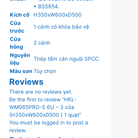
• BS5954.
Kích cỡ
H350xW600xD500
Cửa
1 cánh có khóa bảo vệ
trước
Cửa
2 cánh
hông
Nguyên
Thép tấm cán nguội SPCC
liệu
Màu sơn
Tùy chọn
Reviews
There are no reviews yet.
Be the first to review “HKL-
WM065PRO-S 6U – 3 cửa
(H350xW600xD500 ) 1 quạt”
You must be
logged in
to post a
review.