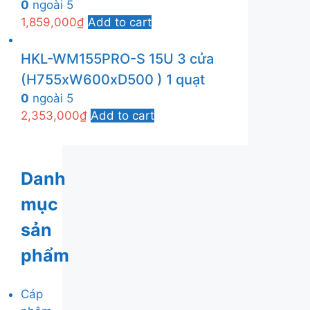
0
ngoài 5
1,859,000
₫
Add to cart
HKL-WM155PRO-S 15U 3 cửa
(H755xW600xD500 ) 1 quạt
0
ngoài 5
2,353,000
₫
Add to cart
Danh
mục
sản
phẩm
Cáp