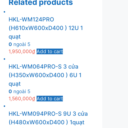
Related products
HKL-WM124PRO
(H610xW600xD400 ) 12U 1
quạt
0
ngoài 5
1,950,000
₫
Add to cart
HKL-WM064PRO-S 3 cửa
(H350xW600xD400 ) 6U 1
quạt
0
ngoài 5
1,560,000
₫
Add to cart
HKL-WM094PRO-S 9U 3 cửa
(H480xW600xD400 ) 1quạt