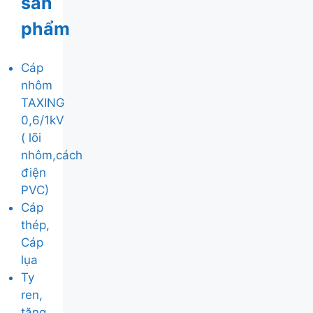
sản
phẩm
Cáp
nhôm
TAXING
0,6/1kV
( lõi
nhôm,cách
điện
PVC)
Cáp
thép,
Cáp
lụa
Ty
ren,
tăng