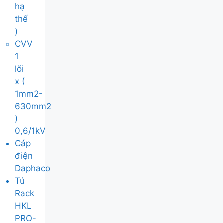
hạ
thế
)
CVV
1
lõi
x (
1mm2-
630mm2
)
0,6/1kV
Cáp
điện
Daphaco
Tủ
Rack
HKL
PRO-