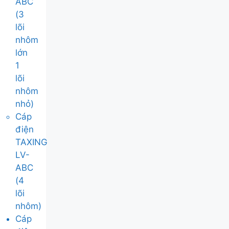
ABC
(3
lõi
nhôm
lớn
1
lõi
nhôm
nhỏ)
Cáp
điện
TAXING
LV-
ABC
(4
lõi
nhôm)
Cáp