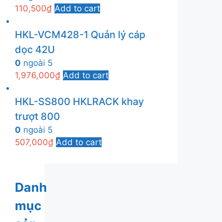
110,500
₫
Add to cart
HKL-VCM428-1 Quản lý cáp
dọc 42U
0
ngoài 5
1,976,000
₫
Add to cart
HKL-SS800 HKLRACK khay
trượt 800
0
ngoài 5
507,000
₫
Add to cart
Danh
mục