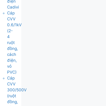
điện
Cadivi
Cáp
CVV
0.6/1kV
(2-
4
ruột
đồng,
cách
điện,
vỏ
PVC)
Cáp
CVV
300/500V
(ruột
đồng,