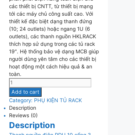
các thiết bị CNTT, từ thiết bị mạng
tới các máy chủ công suất cao. Với
thiết kế đặc biệt dạng thanh đứng
(10; 24 outlets) hoặc ngang 1U (6
outlets), các thanh nguồn HKLRACK
thích hợp sử dụng trong các tủ rack
19″. Hệ thống bảo vệ dạng MCB giúp
người dùng yên tâm cho các thiết bị
hoạt động một cách hiệu quả & an
toàn.
IP10UNV16
MCB
Add to cart
quantity
Category:
PHỤ KIỆN TỦ RACK
Description
Reviews (0)
Description