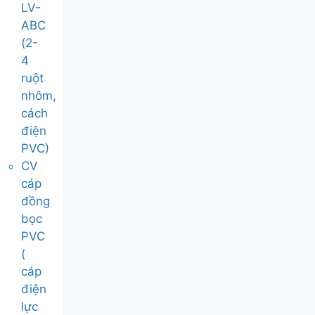
LV-
ABC
(2-
4
ruột
nhôm,
cách
điện
PVC)
CV
cáp
đồng
bọc
PVC
(
cáp
điện
lực