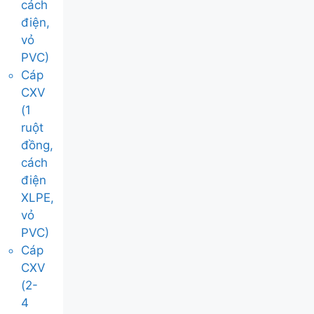
cách
điện,
vỏ
PVC)
Cáp
CXV
(1
ruột
đồng,
cách
điện
XLPE,
vỏ
PVC)
Cáp
CXV
(2-
4