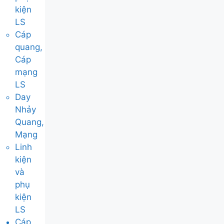
kiện
LS
Cáp
quang,
Cáp
mạng
LS
Day
Nhảy
Quang,
Mạng
Linh
kiện
và
phụ
kiện
LS
Cáp