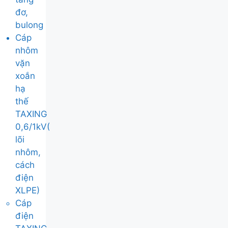
đơ,
bulong
Cáp
nhôm
vặn
xoắn
hạ
thế
TAXING
0,6/1kV(
lõi
nhôm,
cách
điện
XLPE)
Cáp
điện