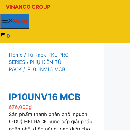
Chuyển
VINANCO GROUP
đến
nội
Menu
dung
0
Home
/
Tủ Rack HKL PRO-
SERIES
/
PHỤ KIỆN TỦ
RACK
/ IP10UNV16 MCB
IP10UNV16 MCB
676,000
₫
Sản phẩm thanh phân phối nguồn
(PDU) HKLRACK cung cấp giải pháp
phân phối điện năng toàn diện cho