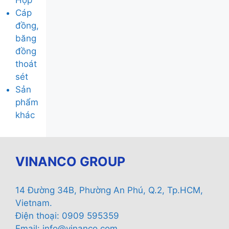
Hợp
Cáp
đồng,
băng
đồng
thoát
sét
Sản
phẩm
khác
VINANCO GROUP
14 Đường 34B, Phường An Phú, Q.2, Tp.HCM,
Vietnam.
Điện thoại: 0909 595359
Email:
info@vinanco.com