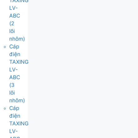
TAXING
LV-
ABC
(2
lõi
nhôm)
Cáp
điện
TAXING
LV-
ABC
(3
lõi
nhôm)
Cáp
điện
TAXING
LV-