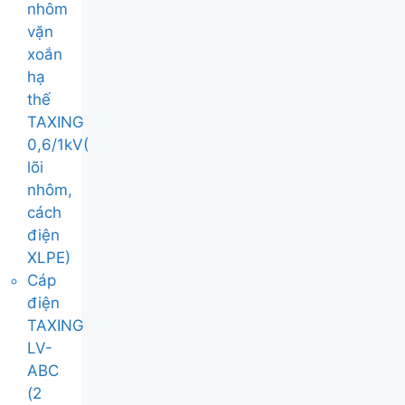
nhôm
vặn
xoắn
hạ
thế
TAXING
0,6/1kV(
lõi
nhôm,
cách
điện
XLPE)
Cáp
điện
TAXING
LV-
ABC
(2