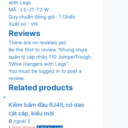
Legs
with Legs
quantity
MÃ : LS-JT-T2-W
Quy chuẩn đóng gói : 1 Chiếc
Xuất xứ : VN
Reviews
There are no reviews yet.
Be the first to review “Khung nhựa
quản lý cáp nhảy 110 JumperTrough,
5Wire Hangers with Legs”
You must be
logged in
to post a
review.
Related products
Kiềm bấm đầu RJ45, có dao
cắt cáp, kiểu mới
0
ngoài 5