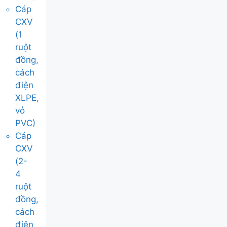
Cáp
CXV
(1
ruột
đồng,
cách
điện
XLPE,
vỏ
PVC)
Cáp
CXV
(2-
4
ruột
đồng,
cách
điện