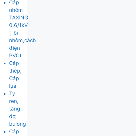
Cáp
nhôm
TAXING
0,6/1kV
( lõi
nhôm,cách
điện
PVC)
Cáp
thép,
Cáp
lụa
Ty
ren,
tăng
đơ,
bulong
Cáp