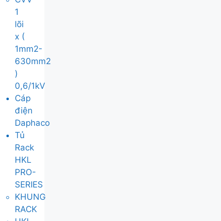
1
lõi
x (
1mm2-
630mm2
)
0,6/1kV
Cáp
điện
Daphaco
Tủ
Rack
HKL
PRO-
SERIES
KHUNG
RACK