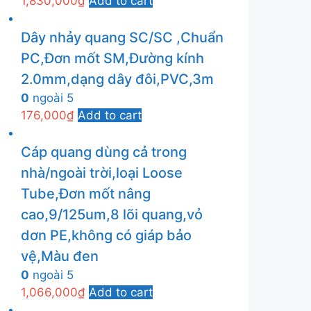
1,830,000
₫
Add to cart
Dây nhảy quang SC/SC ,Chuẩn
PC,Đơn mốt SM,Đường kính
2.0mm,dạng dây đôi,PVC,3m
0
ngoài 5
176,000
₫
Add to cart
Cáp quang dùng cả trong
nhà/ngoài trời,loại Loose
Tube,Đơn mốt nâng
cao,9/125um,8 lõi quang,vỏ
dơn PE,không có giáp bảo
vệ,Màu đen
0
ngoài 5
1,066,000
₫
Add to cart