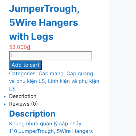
JumperTrough,
5Wire Hangers
with Legs
53,000
₫
Khung
nhựa
Add to cart
quản
Categories:
Cáp mạng, Cáp quang
lý
và phụ kiện LS
,
Linh kiện và phụ kiện
cáp
LS
nhảy
Description
110
Reviews (0)
JumperTrough,
Description
5Wire
Hangers
Khung nhựa quản lý cáp nhảy
with
110 JumperTrough, 5Wire Hangers