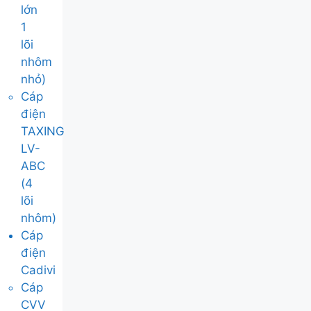
lớn
1
lõi
nhôm
nhỏ)
Cáp
điện
TAXING
LV-
ABC
(4
lõi
nhôm)
Cáp
điện
Cadivi
Cáp
CVV