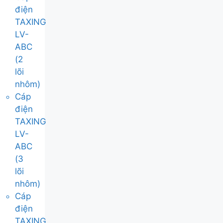
điện
TAXING
LV-
ABC
(2
lõi
nhôm)
Cáp
điện
TAXING
LV-
ABC
(3
lõi
nhôm)
Cáp
điện
TAXING