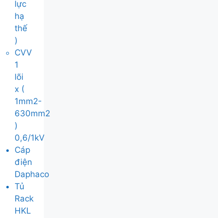
lực
hạ
thế
)
CVV
1
lõi
x (
1mm2-
630mm2
)
0,6/1kV
Cáp
điện
Daphaco
Tủ
Rack
HKL