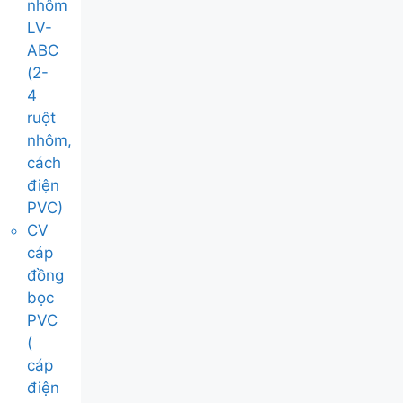
nhôm
LV-
ABC
(2-
4
ruột
nhôm,
cách
điện
PVC)
CV
cáp
đồng
bọc
PVC
(
cáp
điện