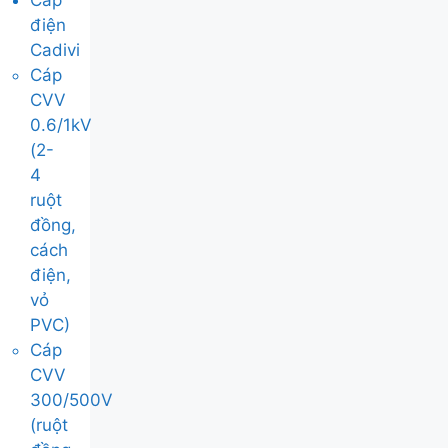
Cáp
điện
Cadivi
Cáp
CVV
0.6/1kV
(2-
4
ruột
đồng,
cách
điện,
vỏ
PVC)
Cáp
CVV
300/500V
(ruột