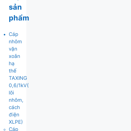
sản
phẩm
Cáp
nhôm
vặn
xoắn
hạ
thế
TAXING
0,6/1kV(
lõi
nhôm,
cách
điện
XLPE)
Cáp