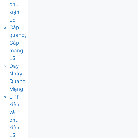
phụ
kiện
LS
Cáp
quang,
Cáp
mạng
LS
Day
Nhảy
Quang,
Mạng
Linh
kiện
và
phụ
kiện
LS