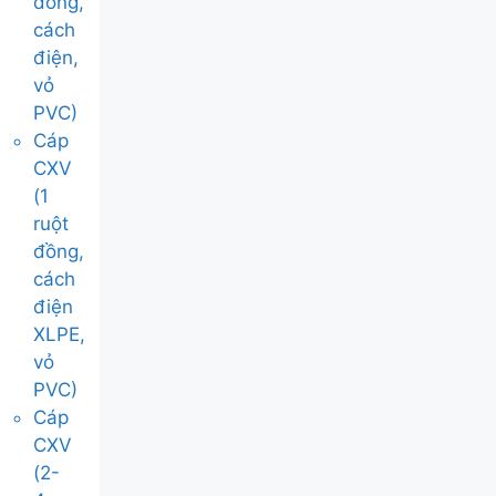
đồng,
cách
điện,
vỏ
PVC)
Cáp
CXV
(1
ruột
đồng,
cách
điện
XLPE,
vỏ
PVC)
Cáp
CXV
(2-