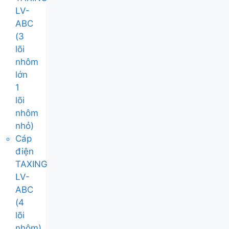
LV-
ABC
(3
lõi
nhôm
lớn
1
lõi
nhôm
nhỏ)
Cáp
điện
TAXING
LV-
ABC
(4
lõi
nhôm)