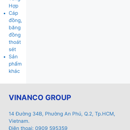
Hợp
Cáp
đồng,
băng
đồng
thoát
sét
Sản
phẩm
khác
VINANCO GROUP
14 Đường 34B, Phường An Phú, Q.2, Tp.HCM,
Vietnam.
Điện thoại: 0909 595359