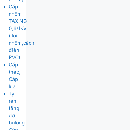
Cáp
nhôm
TAXING
0,6/1kV
( lõi
nhôm,cách
điện
PVC)
Cáp
thép,
Cáp
lụa
Ty
ren,
tăng
đơ,
bulong