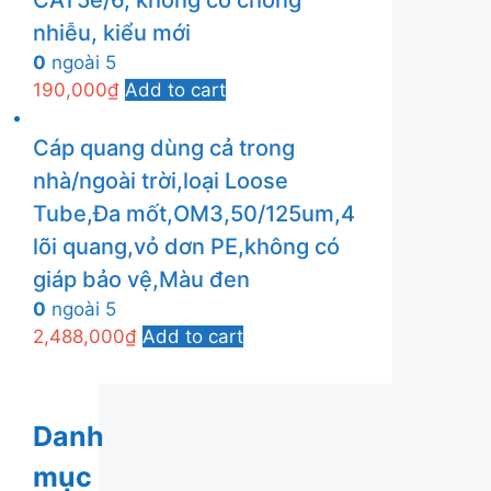
CAT5e/6, không có chống
nhiễu, kiểu mới
0
ngoài 5
190,000
₫
Add to cart
Cáp quang dùng cả trong
nhà/ngoài trời,loại Loose
Tube,Đa mốt,OM3,50/125um,4
lõi quang,vỏ dơn PE,không có
giáp bảo vệ,Màu đen
0
ngoài 5
2,488,000
₫
Add to cart
Danh
mục