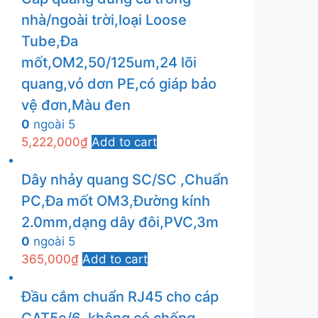
nhà/ngoài trời,loại Loose
Tube,Đa
mốt,OM2,50/125um,24 lõi
quang,vỏ dơn PE,có giáp bảo
vệ đơn,Màu đen
0
ngoài 5
5,222,000
₫
Add to cart
Dây nhảy quang SC/SC ,Chuẩn
PC,Đa mốt OM3,Đường kính
2.0mm,dạng dây đôi,PVC,3m
0
ngoài 5
365,000
₫
Add to cart
Đầu cắm chuẩn RJ45 cho cáp