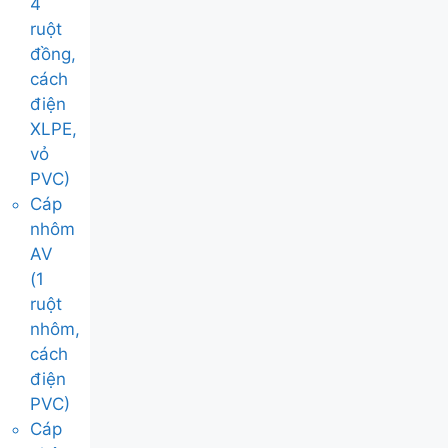
4
ruột
đồng,
cách
điện
XLPE,
vỏ
PVC)
Cáp
nhôm
AV
(1
ruột
nhôm,
cách
điện
PVC)
Cáp