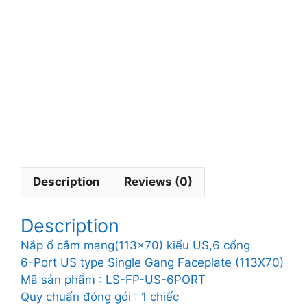
à
p
h
ụ
k
i
ệ
n
L
S
Description
Reviews (0)
Description
Nắp ổ cắm mạng(113×70) kiểu US,6 cổng
6-Port US type Single Gang Faceplate (113X70)
Mã sản phẩm : LS-FP-US-6PORT
Quy chuẩn đóng gói : 1 chiếc