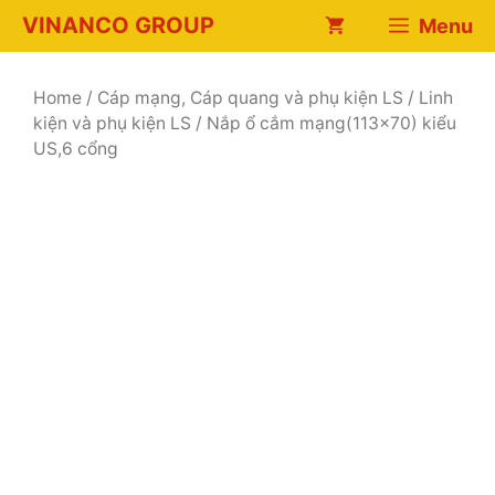
Chuyển
VINANCO GROUP
Menu
đến
nội
dung
Home
/
Cáp mạng, Cáp quang và phụ kiện LS
/
Linh
kiện và phụ kiện LS
/ Nắp ổ cắm mạng(113×70) kiểu
US,6 cổng