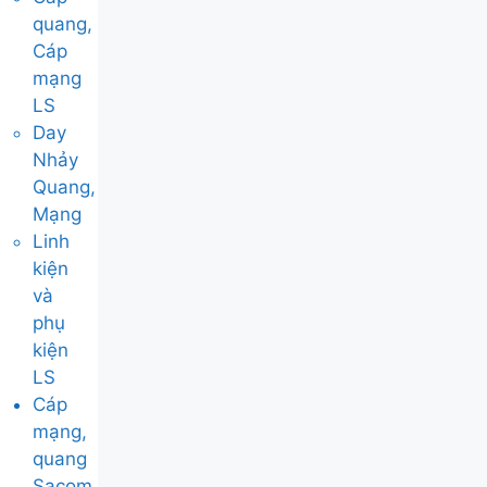
quang,
Cáp
mạng
LS
Day
Nhảy
Quang,
Mạng
Linh
kiện
và
phụ
kiện
LS
Cáp
mạng,
quang
Sacom