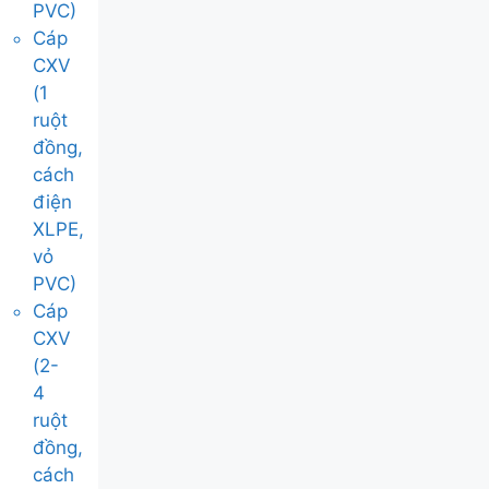
PVC)
Cáp
CXV
(1
ruột
đồng,
cách
điện
XLPE,
vỏ
PVC)
Cáp
CXV
(2-
4
ruột
đồng,
cách