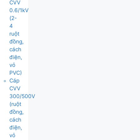
CVV
0.6/1kV
(2-
4
ruột
đồng,
cách
điện,
vỏ
PVC)
Cáp
CVV
300/500V
(ruột
đồng,
cách
điện,
vỏ