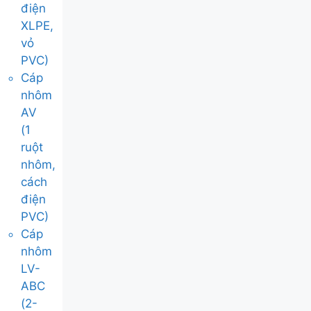
điện
XLPE,
vỏ
PVC)
Cáp
nhôm
AV
(1
ruột
nhôm,
cách
điện
PVC)
Cáp
nhôm
LV-
ABC
(2-