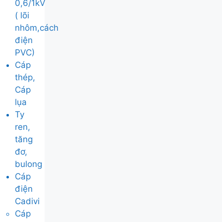
0,6/1kV
( lõi
nhôm,cách
điện
PVC)
Cáp
thép,
Cáp
lụa
Ty
ren,
tăng
đơ,
bulong
Cáp
điện
Cadivi
Cáp