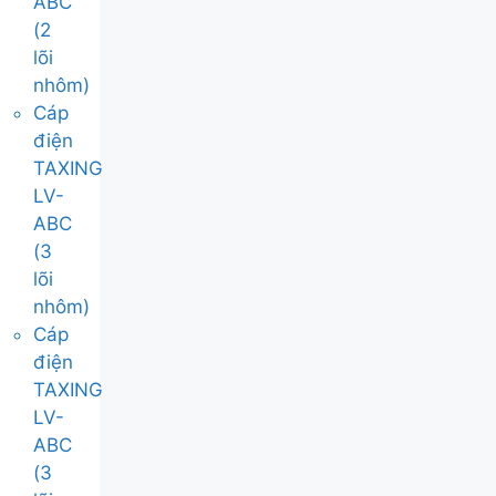
ABC
(2
lõi
nhôm)
Cáp
điện
TAXING
LV-
ABC
(3
lõi
nhôm)
Cáp
điện
TAXING
LV-
ABC
(3