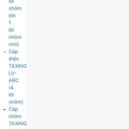
lõi
nhôm
lớn
1
lõi
nhôm
nhỏ)
Cáp
điện
TAXING
LV-
ABC
(4
lõi
nhôm)
Cáp
nhôm
TAXING