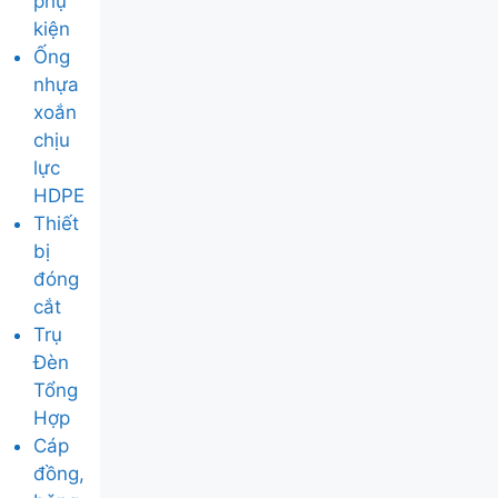
phụ
kiện
Ống
nhựa
xoắn
chịu
lực
HDPE
Thiết
bị
đóng
cắt
Trụ
Đèn
Tổng
Hợp
Cáp
đồng,