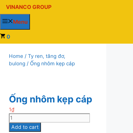
Chuyển
VINANCO GROUP
đến
nội
Menu
dung
0
Home
/
Ty ren, tăng đơ,
bulong
/ Ống nhôm kẹp cáp
Ống nhôm kẹp cáp
1
₫
Ống
nhôm
Add to cart
kẹp