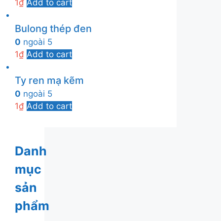
1
₫
Add to cart
Bulong thép đen
0
ngoài 5
1
₫
Add to cart
Ty ren mạ kẽm
0
ngoài 5
1
₫
Add to cart
Danh
mục
sản
phẩm