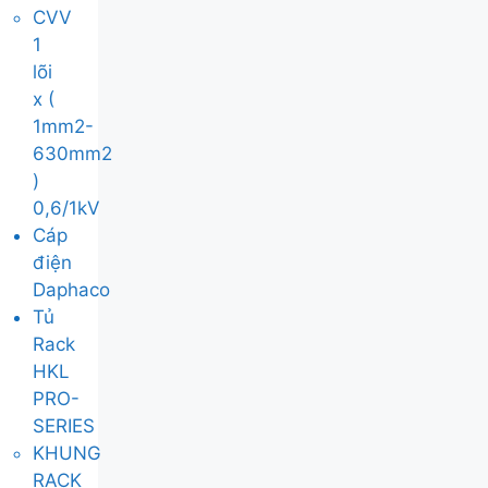
CVV
1
lõi
x (
1mm2-
630mm2
)
0,6/1kV
Cáp
điện
Daphaco
Tủ
Rack
HKL
PRO-
SERIES
KHUNG
RACK