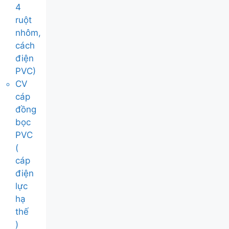
4
ruột
nhôm,
cách
điện
PVC)
CV
cáp
đồng
bọc
PVC
(
cáp
điện
lực
hạ
thế
)