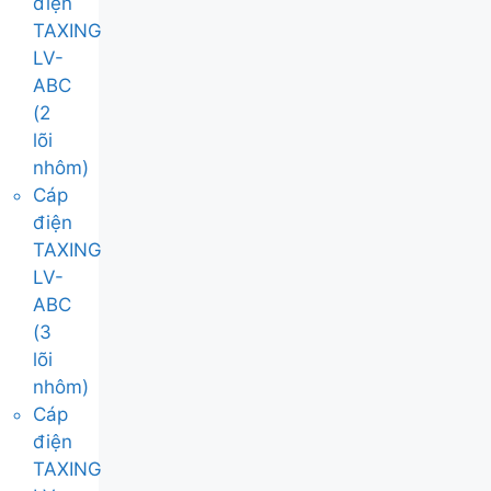
điện
TAXING
LV-
ABC
(2
lõi
nhôm)
Cáp
điện
TAXING
LV-
ABC
(3
lõi
nhôm)
Cáp
điện
TAXING