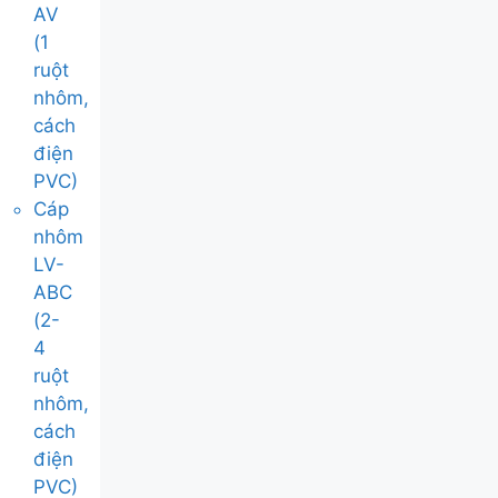
AV
(1
ruột
nhôm,
cách
điện
PVC)
Cáp
nhôm
LV-
ABC
(2-
4
ruột
nhôm,
cách
điện
PVC)