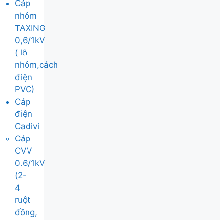
Cáp
nhôm
TAXING
0,6/1kV
( lõi
nhôm,cách
điện
PVC)
Cáp
điện
Cadivi
Cáp
CVV
0.6/1kV
(2-
4
ruột
đồng,