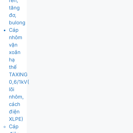
ren,
tăng
đơ,
bulong
Cáp
nhôm
vặn
xoắn
hạ
thế
TAXING
0,6/1kV(
lõi
nhôm,
cách
điện
XLPE)
Cáp