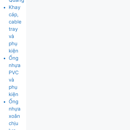
Quang
Khay
cáp,
cable
tray
và
phụ
kiện
Ống
nhựa
PVC
và
phụ
kiện
Ống
nhựa
xoắn
chịu