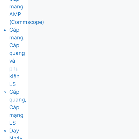
mạng
AMP
(Commscope)
Cáp
mạng,
Cáp
quang
và
phụ
kiện
LS
Cáp
quang,
Cáp
mạng
LS
Day
Nhảy