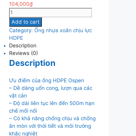
104,000
₫
Ống
nhựa
Add to cart
xoắn
Category:
Ống nhựa xoắn chịu lực
chịu
HDPE
lực
Description
HDPE
Reviews (0)
Ospen
Description
150
quantity
Ưu điểm của ống HDPE Ospen
– Dễ dàng uốn cong, lượn qua các
vật cản
– Độ dài liên tục lên đến 500m hạn
chế mối nối
– Có khả năng chống chịu và chống
ăn mòn với thời tiết và môi trường
khắc nghiệt