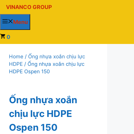
Chuyển
VINANCO GROUP
đến
nội
Menu
dung
0
Home
/
Ống nhựa xoắn chịu lực
HDPE
/ Ống nhựa xoắn chịu lực
HDPE Ospen 150
Ống nhựa xoắn
chịu lực HDPE
Ospen 150