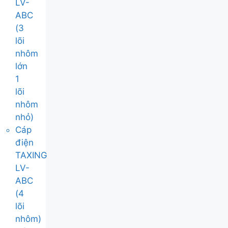
LV-
ABC
(3
lõi
nhôm
lớn
1
lõi
nhôm
nhỏ)
Cáp
điện
TAXING
LV-
ABC
(4
lõi
nhôm)