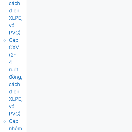
cách
điện
XLPE,
vỏ
PVC)
Cáp
CXV
(2-
4
ruột
đồng,
cách
điện
XLPE,
vỏ
PVC)
Cáp
nhôm