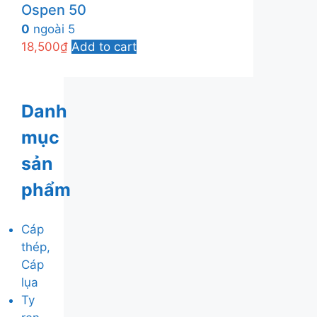
Ospen 50
0
ngoài 5
18,500
₫
Add to cart
Danh
mục
sản
phẩm
Cáp
thép,
Cáp
lụa
Ty