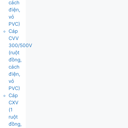
cách
điện,
vỏ
PVC)
Cáp
CVV
300/500V
(ruột
đồng,
cách
điện,
vỏ
PVC)
Cáp
CXV
(1
ruột
đồng,