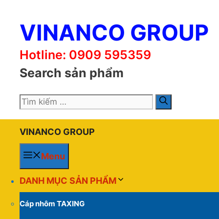
Chuyển
đến
VINANCO GROUP
nội
dung
Hotline: 0909 595359
Search sản phẩm
Tìm
kiếm
cho:
VINANCO GROUP
Menu
DANH MỤC SẢN PHẨM
Cáp nhôm TAXING